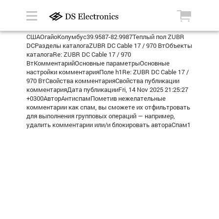
СШАОгайоКолумбус39.9587-82.9987Теплый пол ZUBR
DCРазделы каталогаZUBR DC Cable 17 / 970 ВтОбъекты
каталогаRe: ZUBR DC Cable 17 / 970
ВтКомментарийОсновные параметрыОсновные
настройки комментарияПоле h1Re: ZUBR DC Cable 17 /
970 ВтСвойства комментарияСвойства публикации
комментарияДата публикацииFri, 14 Nov 2025 21:25:27
+0300АвторАнтиспамПометив нежелательные
комментарии как спам, вы сможете их отфильтровать
для выполнения групповых операций — например,
удалить комментарии или/и блокировать автораСпам1