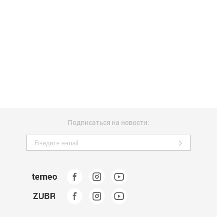
Подписаться на новости:
terneo
ZUBR