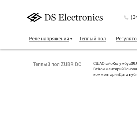
(0
Реле напряжения
Теплый пол
Регулят
СШАОгайоКолумбус39.96
Теплый пол ZUBR DC
ВтКомментарийОсновны
комментарияДата публи