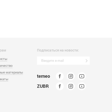
рам
Подписаться на новости:
листы
ичество
ные материалы
terneo
икаты
ZUBR