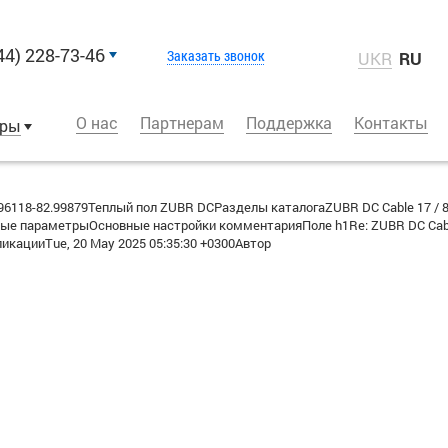
44) 228-73-46
Заказать звонок
UKR
RU
О нас
Партнерам
Поддержка
Контакты
оры
118-82.99879Теплый пол ZUBR DCРазделы каталогаZUBR DC Cable 17 / 89
е параметрыОсновные настройки комментарияПоле h1Re: ZUBR DC Cable
кацииTue, 20 May 2025 05:35:30 +0300Автор