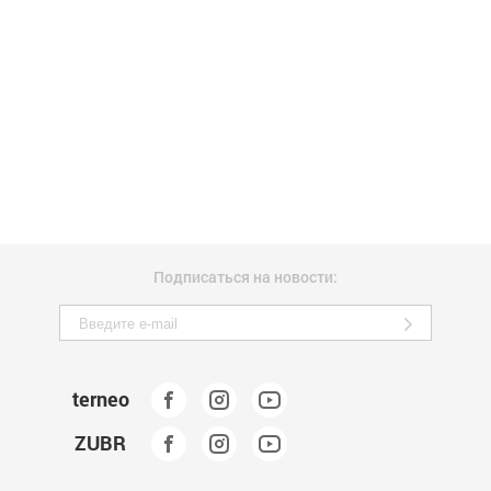
Подписаться на новости:
terneo
ZUBR