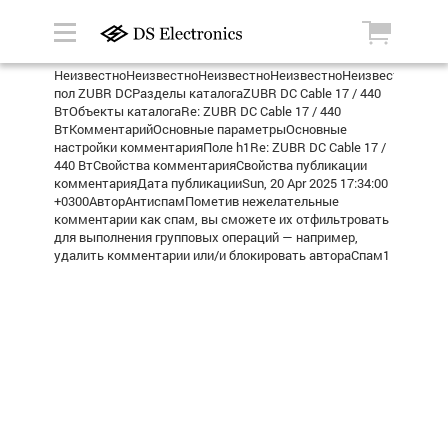
НеизвестноНеизвестноНеизвестноНеизвестноНеизвестноТепл
пол ZUBR DCРазделы каталогаZUBR DC Cable 17 / 440
ВтОбъекты каталогаRe: ZUBR DC Cable 17 / 440
ВтКомментарийОсновные параметрыОсновные
настройки комментарияПоле h1Re: ZUBR DC Cable 17 /
440 ВтСвойства комментарияСвойства публикации
комментарияДата публикацииSun, 20 Apr 2025 17:34:00
+0300АвторАнтиспамПометив нежелательные
комментарии как спам, вы сможете их отфильтровать
для выполнения групповых операций — например,
удалить комментарии или/и блокировать автораСпам1