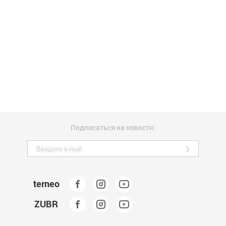
Подписаться на новости:
terneo
ZUBR