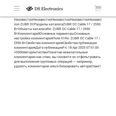
НеизвестноНеизвестноНеизвестноНеизвестноНеизвестноТепл
пол ZUBR DCРазделы каталогаZUBR DC Cable 17 / 2550
ВтОбъекты каталогаRe: ZUBR DC Cable 17 / 2550
ВтКомментарийОсновные параметрыОсновные
настройки комментарияПоле h1Re: ZUBR DC Cable 17 /
2550 ВтСвойства комментарияСвойства публикации
комментарияДата публикацииFri, 18 Apr 2025 07:51:00
+0300АвторАнтиспамПометив нежелательные
комментарии как спам, вы сможете их отфильтровать
для выполнения групповых операций — например,
удалить комментарии или/и блокировать автораСпам1