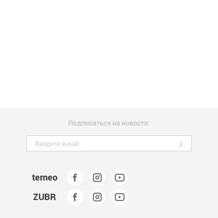
Подписаться на новости:
terneo
ZUBR