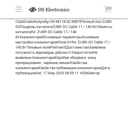
СШАОгайоКолумбус39.96118-82.99879Теплый пол ZUBR
DCРазделы каталогаZUBR DC Cable 17 / 140 ВтОбъекты
каталогаRe: ZUBR DC Cable 17 / 140
ВтКомментарийОсновные параметрыОсновные
настройки комментарияПоле h1Re: ZUBR DC Cable 17 /
140 ВтТиповые поляРейтинг5ДостоинстваЗаявлена
потужність відповідає дійсності.НедостаткиНе
виявлено КомментарийЗробив обігрівачі, зиму
пропрацювали , нарікань немає!Свойства
комментарияСвойства публикации комментарияДата
публикацииSat, 17 May 2025 08:55:11 +0300Автор