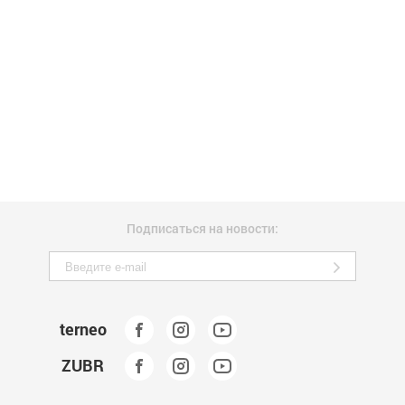
Подписаться на новости:
terneo
ZUBR