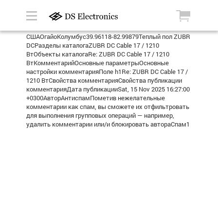
СШАОгайоКолумбус39.96118-82.99879Теплый пол ZUBR
DCРазделы каталогаZUBR DC Cable 17 / 1210
ВтОбъекты каталогаRe: ZUBR DC Cable 17 / 1210
ВтКомментарийОсновные параметрыОсновные
настройки комментарияПоле h1Re: ZUBR DC Cable 17 /
1210 ВтСвойства комментарияСвойства публикации
комментарияДата публикацииSat, 15 Nov 2025 16:27:00
+0300АвторАнтиспамПометив нежелательные
комментарии как спам, вы сможете их отфильтровать
для выполнения групповых операций — например,
удалить комментарии или/и блокировать автораСпам1