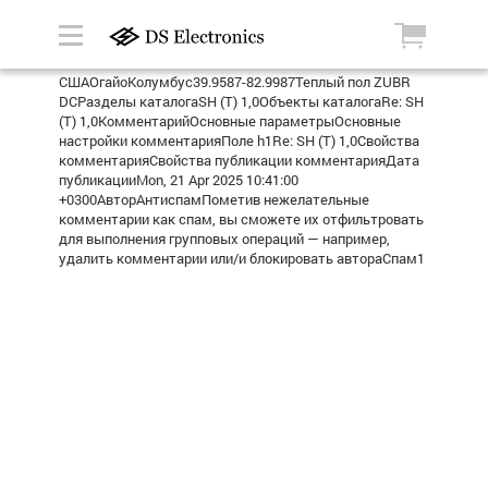
СШАОгайоКолумбус39.9587-82.9987Теплый пол ZUBR
DCРазделы каталогаSH (Т) 1,0Объекты каталогаRe: SH
(Т) 1,0КомментарийОсновные параметрыОсновные
настройки комментарияПоле h1Re: SH (Т) 1,0Свойства
комментарияСвойства публикации комментарияДата
публикацииMon, 21 Apr 2025 10:41:00
+0300АвторАнтиспамПометив нежелательные
комментарии как спам, вы сможете их отфильтровать
для выполнения групповых операций — например,
удалить комментарии или/и блокировать автораСпам1