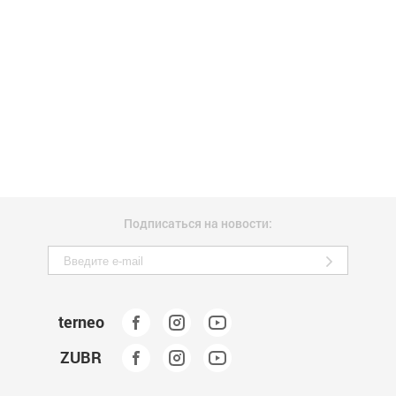
Подписаться на новости:
terneo
ZUBR