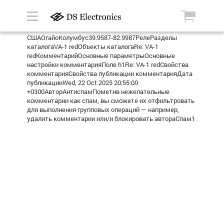
СШАОгайоКолумбус39.9587-82.9987РелеРазделы
каталогаVA-1 redОбъекты каталогаRe: VA-1
redКомментарийОсновные параметрыОсновные
настройки комментарияПоле h1Re: VA-1 redСвойства
комментарияСвойства публикации комментарияДата
публикацииWed, 22 Oct 2025 20:55:00
+0300АвторАнтиспамПометив нежелательные
комментарии как спам, вы сможете их отфильтровать
для выполнения групповых операций — например,
удалить комментарии или/и блокировать автораСпам1