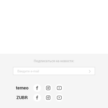
Подписаться на новости:
terneo
ZUBR