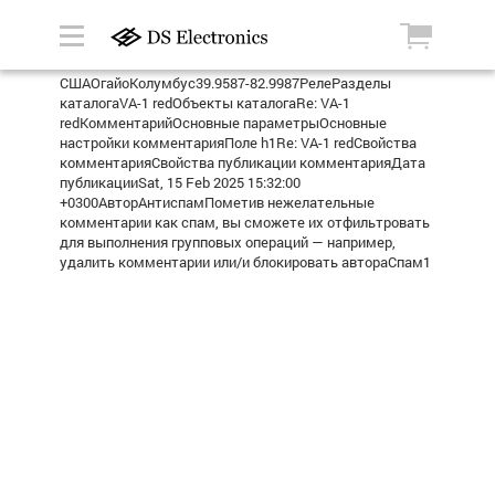
СШАОгайоКолумбус39.9587-82.9987РелеРазделы
каталогаVA-1 redОбъекты каталогаRe: VA-1
redКомментарийОсновные параметрыОсновные
настройки комментарияПоле h1Re: VA-1 redСвойства
комментарияСвойства публикации комментарияДата
публикацииSat, 15 Feb 2025 15:32:00
+0300АвторАнтиспамПометив нежелательные
комментарии как спам, вы сможете их отфильтровать
для выполнения групповых операций — например,
удалить комментарии или/и блокировать автораСпам1