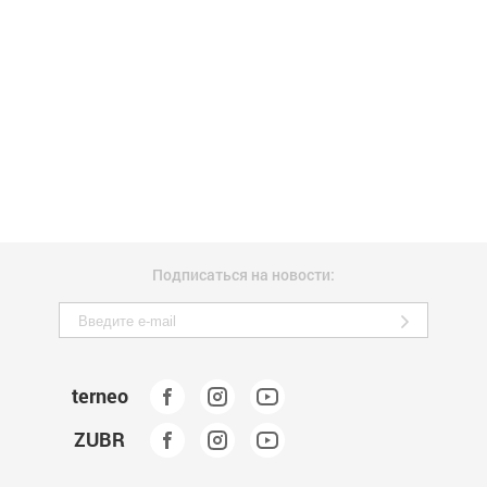
Подписаться на новости:
terneo
ZUBR