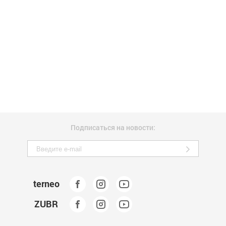
Подписаться на новости:
terneo
ZUBR