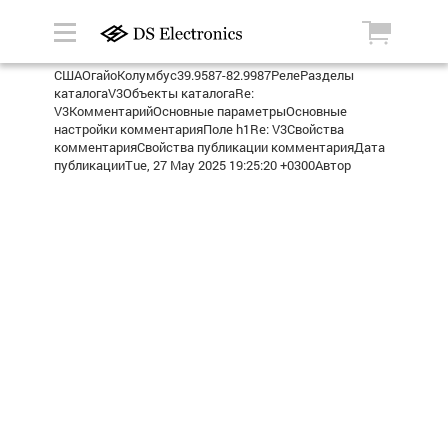
СШАОгайоКолумбус39.9587-82.9987РелеРазделы
каталогаV3Объекты каталогаRe:
V3КомментарийОсновные параметрыОсновные
настройки комментарияПоле h1Re: V3Свойства
комментарияСвойства публикации комментарияДата
публикацииTue, 27 May 2025 19:25:20 +0300Автор