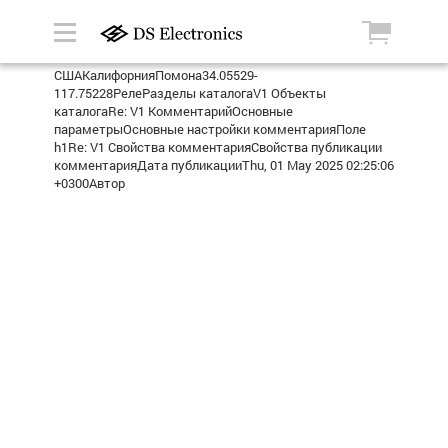
СШАКалифорнияПомона34.05529-
117.75228РелеРазделы каталогаV1 Объекты
каталогаRe: V1 КомментарийОсновные
параметрыОсновные настройки комментарияПоле
h1Re: V1 Свойства комментарияСвойства публикации
комментарияДата публикацииThu, 01 May 2025 02:25:06
+0300Автор