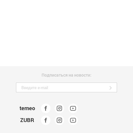
Подписаться на новости:
terneo
ZUBR