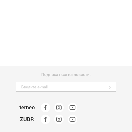
Подписаться на новости:
terneo
ZUBR