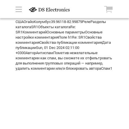
СШАОгайоКолумбус39.96118-82.99879РелеРазделы
каталогаSR1Объекты каталогаRe:
SR1КомментарийОсновные параметрыОсновные
настройки комментарияПоле h1Re: SR1Свойства
комментарияСвойства публикации комментарияДата
публикацииSun, 01 Dec 2024 02:11:00
+0300АвторАнтиспамПометив нежелательные
комментарии как спам, вы сможете их отфильтровать
для выполнения групповых операций — например,
удалить комментарии или/и блокировать автораСпам1