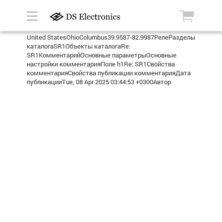
United StatesOhioColumbus39.9587-82.9987РелеРазделы
каталогаSR1Объекты каталогаRe:
SR1КомментарийОсновные параметрыОсновные
настройки комментарияПоле h1Re: SR1Свойства
комментарияСвойства публикации комментарияДата
публикацииTue, 08 Apr 2025 03:44:53 +0300Автор