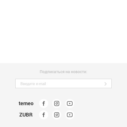
Подписаться на новости:
terneo
ZUBR