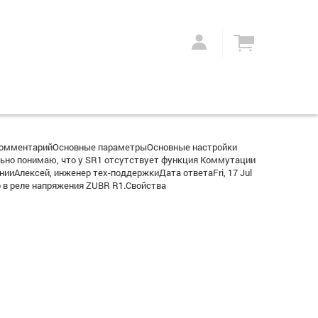
dКомментарийОсновные параметрыОсновные настройки
ьно понимаю, что у SR1 отсутствует функция Коммутации
ииАлексей, инженер тех-поддержкиДата ответаFri, 17 Jul
о в реле напряжения ZUBR R1.Свойства