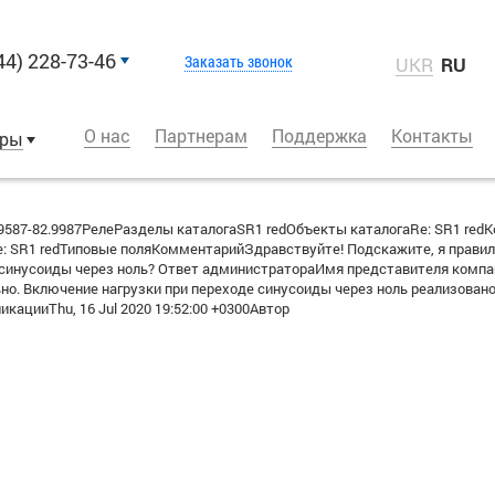
44) 228-73-46
Заказать звонок
UKR
RU
О нас
Партнерам
Поддержка
Контакты
оры
587-82.9987РелеРазделы каталогаSR1 redОбъекты каталогаRe: SR1 re
: SR1 redТиповые поляКомментарийЗдравствуйте! Подскажите, я правил
 синусоиды через ноль? Ответ администратораИмя представителя компан
ьно. Включение нагрузки при переходе синусоиды через ноль реализован
ацииThu, 16 Jul 2020 19:52:00 +0300Автор