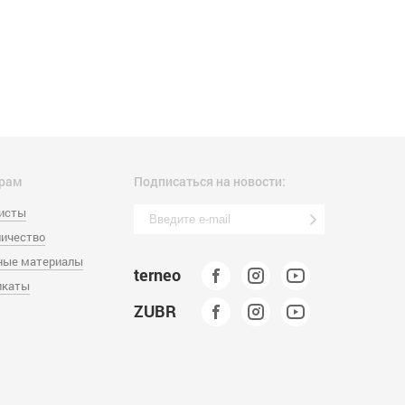
рам
Подписаться на новости:
листы
ичество
ные материалы
terneo
икаты
ZUBR