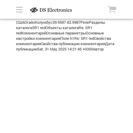
СШАОгайоКолумбус39.9587-82.9987РелеРазделы
каталогаSR1 redОбъекты каталогаRe: SR1
redКомментарийОсновные параметрыОсновные
настройки комментарияПоле h1Re: SR1 redСвойства
комментарияСвойства публикации комментарияДата
публикацииSat, 31 May 2025 14:21:45 +0300Автор