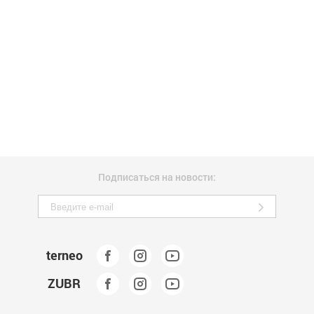
Подписаться на новости:
terneo
ZUBR