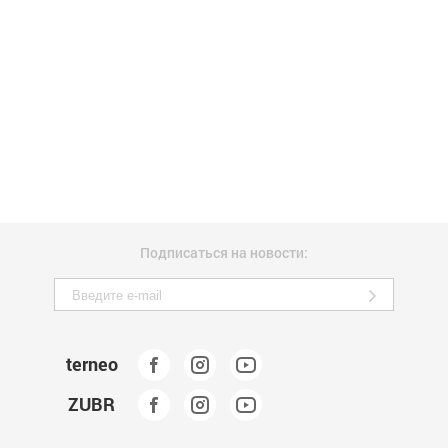
Подписаться на новости:
terneo
ZUBR