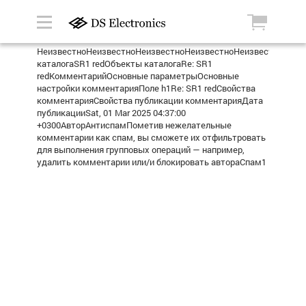
НеизвестноНеизвестноНеизвестноНеизвестноНеизвестноРеле
каталогаSR1 redОбъекты каталогаRe: SR1
redКомментарийОсновные параметрыОсновные
настройки комментарияПоле h1Re: SR1 redСвойства
комментарияСвойства публикации комментарияДата
публикацииSat, 01 Mar 2025 04:37:00
+0300АвторАнтиспамПометив нежелательные
комментарии как спам, вы сможете их отфильтровать
для выполнения групповых операций — например,
удалить комментарии или/и блокировать автораСпам1