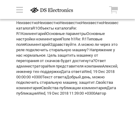
НеизвестноНеизвестноНеизвестноНеизвестноНеизвестноРеле
каталогаR1Объекты каталогаRe:
R1КомментарийОсновные параметрыОсновные
настройки комментарияПоле h1Re: R1Типовые
поляКомментарийЗдравствуйте. А можно ли через это
реле подключить стиральную машину? Напряжение у
нас нормальное. Цель защитить машинку от
перегорания от скачков будет достигнута?Ответ
администратораИмя представителя компанииАлексей,
инженер тех-поддержкиДата ответаWed, 19 Dec 2018
00:00:00 +0300Текст ответаДобрый день, можно
подключить стиральную машину, защитит.Свойства
комментарияСвойства публикации комментарияДата
публикацииWed, 19 Dec 2018 11:39:00 +0300Автор