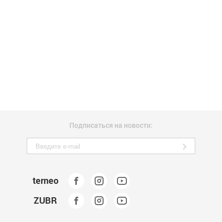
Подписаться на новости:
terneo
ZUBR