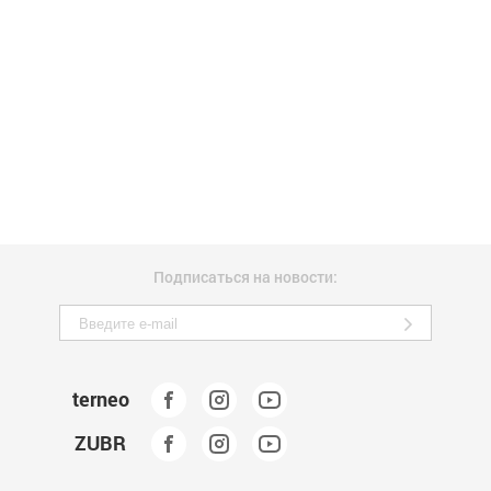
Подписаться на новости:
terneo
ZUBR