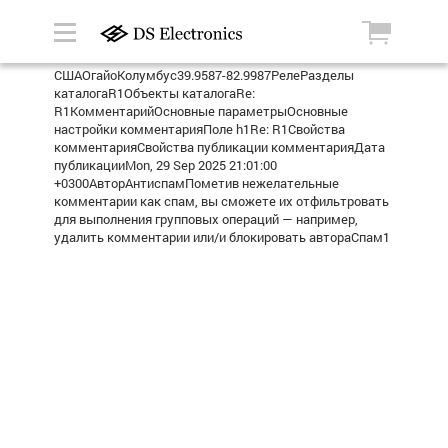
СШАОгайоКолумбус39.9587-82.9987РелеРазделы
каталогаR1Объекты каталогаRe:
R1КомментарийОсновные параметрыОсновные
настройки комментарияПоле h1Re: R1Свойства
комментарияСвойства публикации комментарияДата
публикацииMon, 29 Sep 2025 21:01:00
+0300АвторАнтиспамПометив нежелательные
комментарии как спам, вы сможете их отфильтровать
для выполнения групповых операций — например,
удалить комментарии или/и блокировать автораСпам1