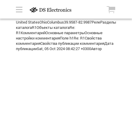
United StatesOhioColumbus39.9587-82.9987РелеРазделы
каталогаR1Объекты каталогаRe:
R1КомментарийОсновные параметрыОсновные
настройки комментарияПоле h1Re: R1Свойства
комментарияСвойства публикации комментарияДата
публикацииSat, 05 Oct 2024 08:42:27 +0300Автор