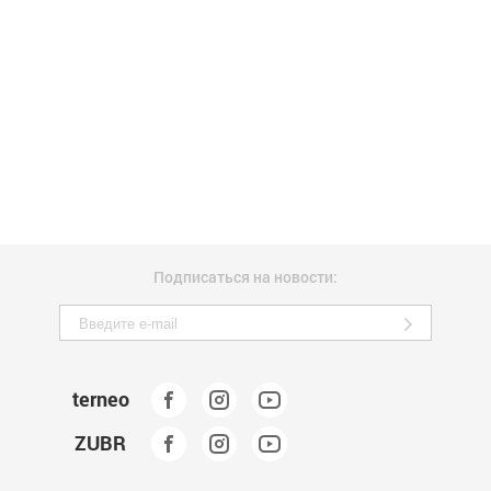
Подписаться на новости:
terneo
ZUBR