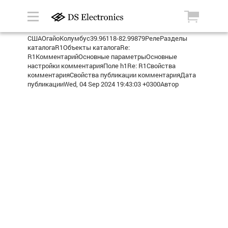
СШАОгайоКолумбус39.96118-82.99879РелеРазделы
каталогаR1Объекты каталогаRe:
R1КомментарийОсновные параметрыОсновные
настройки комментарияПоле h1Re: R1Свойства
комментарияСвойства публикации комментарияДата
публикацииWed, 04 Sep 2024 19:43:03 +0300Автор