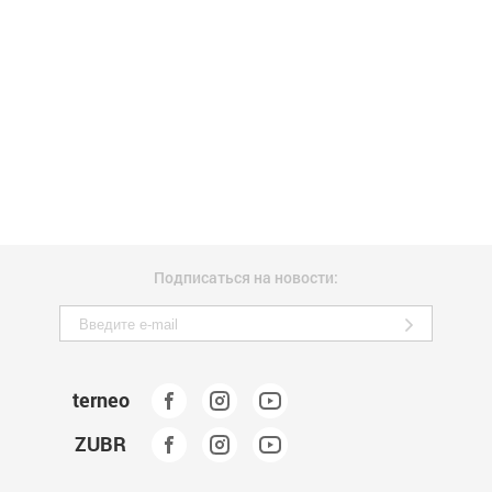
Подписаться на новости:
terneo
ZUBR