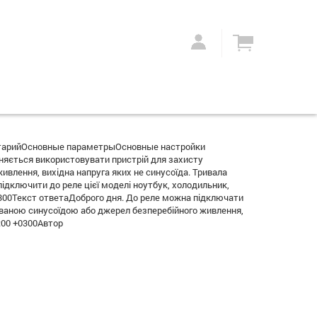
тарийОсновные параметрыОсновные настройки
няється використовувати пристрій для захисту
влення, вихідна напруга яких не синусоїда. Тривала
підключити до реле цієї моделі ноутбук, холодильник,
0300Текст ответаДоброго дня. До реле можна підключати
кованою синусоїдою або джерел безперебійного живлення,
:00 +0300Автор