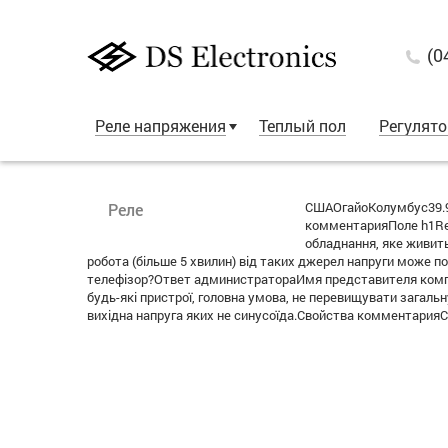
(0
Реле напряжения
Теплый пол
Регулят
СШАОгайоКолумбус39.9
Реле
комментарияПоле h1Re:
обладнання, яке живить
робота (більше 5 хвилин) від таких джерел напруги може по
телефізор?Ответ администратораИмя представителя компан
будь-які пристрої, головна умова, не перевищувати загал
вихідна напруга яких не синусоїда.Свойства комментария