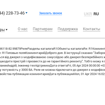
44) 228-73-46
Заказать звонок
UKR
RU
О нас
Партнерам
Поддержка
Контакты
оры
6118-82.99879РелеРазделы каталогаR1Объекты каталогаRe: R1Коммен
 R1Типовые поляКомментарийДоброго дня. В інструкції сказано "Заборо
ся від джерел з модифікованою синусоїдою або джерел безперебійного жи
шкодити пристрій і призвести до не гарантійного ремонту.". Тобто можу я 
ииАндрій, інженер техпідтримкиДата ответаFri, 05 Apr 2024 00:00:00 +
ьну потужність у 3000 ВА. Реле не можна підключати до джерел з модифі
Свойства публикации комментарияДата публикацииMon, 01 Apr 2024 16:02