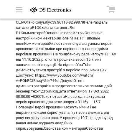
СШАОгайоКолумбус39.96118-82.99879РелеРазделы
каталогаR1Объекты каталогаRe:
R1КомментарийОсновные параметрыОсновные
настройки комментарияПоле h1Re: R1Типовые
поляКомментарийЯка остання існує актуальна версія
прошивки та які зміни при порівнянні з попередніми
версіями прошивки? На придбаному реле напруги R116y
від 11.10.2022 р. стоїть прошивка версії 15.7, як і
зазначено в інструкції. На відео в YouTube
демонструється пристрій з версією прошивки 19.7.
Доступно: https://www.youtube.com/watch?
v=PQhECtEhoqY&t=744s. Дякую!Ответ
администратораИмя представителя компанииАндрій,
інженер тех-підтримкиДата ответаMon, 17 Oct 2022
00:00:00 +0300Текст ответаНа сьогодні актуальна
версія прошивки для реле напруги R116y — 15.7.
Попередні версії прошивки можуть нічим і не
відрізнятися для користувача, тут все залежить від
року випуску пристрою. У прошивці 19.7 на відміну від
вашої немає журналу аварійних
спрацьовувань.Свойства комментарияСвойства