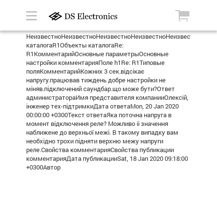
НеизвестноНеизвестноНеизвестноНеизвестноНеизвестноРеле
каталогаR1Объекты каталогаRe:
R1КомментарийОсновные параметрыОсновные
настройки комментарияПоле h1Re: R1Типовые
поляКомментарийКожних 3 сек.відсікає
напругу.працював тиждень добре настройки не
міняв.підключений саундбар.що може бути?Ответ
администратораИмя представителя компанииОлексій,
інженер тех-підтримкиДата ответаMon, 20 Jan 2020
00:00:00 +0300Текст ответаЯка поточна напруга в
момент відключення реле? Можливо іі значення
наближене до верхньої межі. В такому випадку вам
необхідно трохи підняти верхню межу напруги
реле.Свойства комментарияСвойства публикации
комментарияДата публикацииSat, 18 Jan 2020 09:18:00
+0300Автор