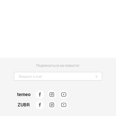
Подписаться на новости:
terneo
ZUBR