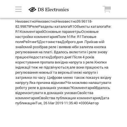
НеизвестноНеизвестноНеизвестно39.96118-
82.99879РелеРазделы каталогаR1Объекты каталогаRe:
R1КомментарийОсновные параметрыОсновные
настройки комментарияПоле h1Re: R1Типовые
поляРейтинг5ДостоинстваДоброго дня .Приїхав мій
знайомий розібрав реле і виявив ніби залипла кнопка
регулювання на платі. Вдалось вклютити і реле знову
працюєНедостаткиДоброго дня! Після 4 років
користування пропала вихідна напруга з реле.Кнопки
індикації теж не підсвічуються,але вони працюють на
регулювання нижньої та верхньої межі напруги і
затримки по часу. Цифрове меню також показує вхідну
напругу.Яка причина відмови?Чи можливо налаштувати
роботу реле в домашніх умовах?КомментарийВдалось
відремонтувати в домашніх умовахСвойства
комментарияСвойства публикации комментарияДата
публикацииTue, 26 Mar 2019 11:35:40 +0300Автор