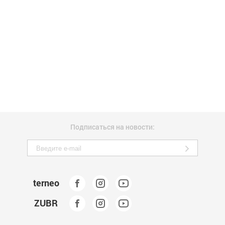
Подписаться на новости:
terneo
ZUBR