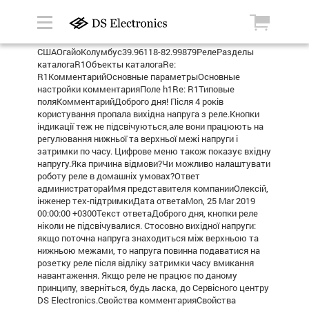
СШАОгайоКолумбус39.96118-82.99879РелеРазделы
каталогаR1Объекты каталогаRe:
R1КомментарийОсновные параметрыОсновные
настройки комментарияПоле h1Re: R1Типовые
поляКомментарийДоброго дня! Після 4 років
користування пропала вихідна напруга з реле.Кнопки
індикації теж не підсвічуються,але вони працюють на
регулювання нижньої та верхньої межі напруги і
затримки по часу. Цифрове меню також показує вхідну
напругу.Яка причина відмови?Чи можливо налаштувати
роботу реле в домашніх умовах?Ответ
администратораИмя представителя компанииОлексій,
інженер тех-підтримкиДата ответаMon, 25 Mar 2019
00:00:00 +0300Текст ответаДоброго дня, кнопки реле
ніколи не підсвічувалися. Стосовно вихідної напруги:
якщо поточна напруга знаходиться між верхньою та
нижньою межами, то напруга повинна подаватися на
розетку реле після відліку затримки часу вмикання
навантаження. Якщо реле не працює по даному
принципу, зверніться, будь ласка, до Сервісного центру
DS Electronics.Свойства комментарияСвойства