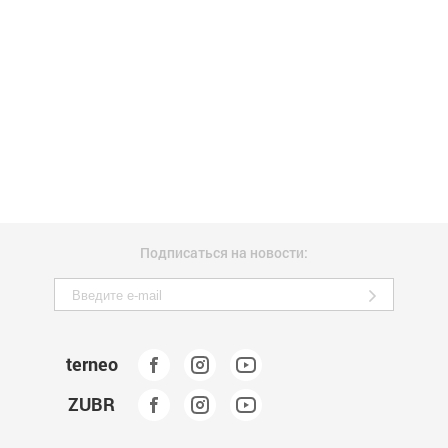
Подписаться на новости:
terneo
ZUBR