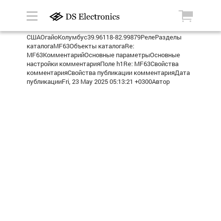
СШАОгайоКолумбус39.96118-82.99879РелеРазделы
каталогаMF63Объекты каталогаRe:
MF63КомментарийОсновные параметрыОсновные
настройки комментарияПоле h1Re: MF63Свойства
комментарияСвойства публикации комментарияДата
публикацииFri, 23 May 2025 05:13:21 +0300Автор