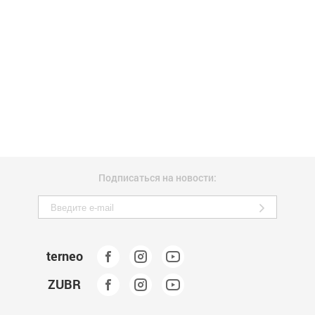
Подписаться на новости:
terneo
ZUBR