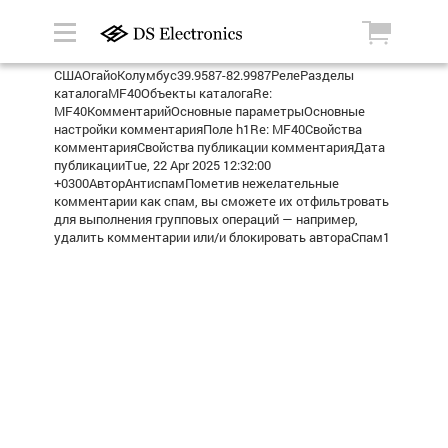
СШАОгайоКолумбус39.9587-82.9987РелеРазделы
каталогаMF40Объекты каталогаRe:
MF40КомментарийОсновные параметрыОсновные
настройки комментарияПоле h1Re: MF40Свойства
комментарияСвойства публикации комментарияДата
публикацииTue, 22 Apr 2025 12:32:00
+0300АвторАнтиспамПометив нежелательные
комментарии как спам, вы сможете их отфильтровать
для выполнения групповых операций — например,
удалить комментарии или/и блокировать автораСпам1