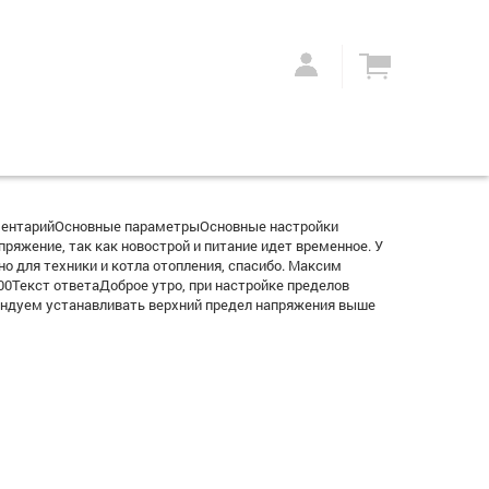
ментарийОсновные параметрыОсновные настройки
яжение, так как новострой и питание идет временное. У
но для техники и котла отопления, спасибо. Максим
0Текст ответаДоброе утро, при настройке пределов
ндуем устанавливать верхний предел напряжения выше