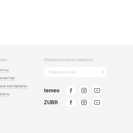
рам
Подписаться на новости:
листы
ичество
ные материалы
terneo
икаты
ZUBR