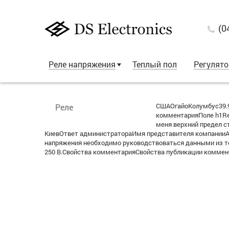
(0
Реле напряжения
Теплый пол
Регулят
СШАОгайоКолумбус39.
Реле
комментарияПоле h1Re:
меня верхний предел ст
КиевОтвет администратораИмя представителя компанииАлек
напряжения необходимо руководствоваться данными из т
250 В.Свойства комментарияСвойства публикации коммента