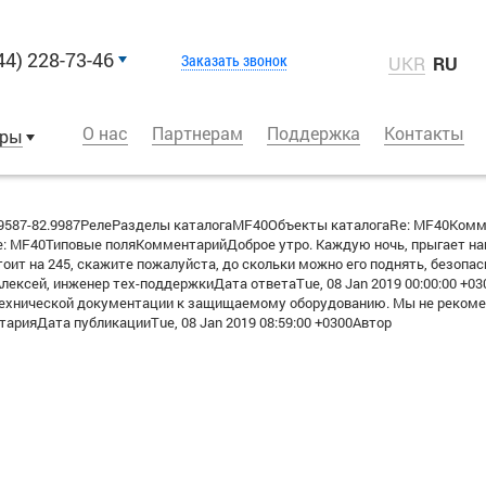
44) 228-73-46
Заказать звонок
UKR
RU
О нас
Партнерам
Поддержка
Контакты
оры
9587-82.9987РелеРазделы каталогаMF40Объекты каталогаRe: MF40Ком
 MF40Типовые поляКомментарийДоброе утро. Каждую ночь, прыгает напр
оит на 245, скажите пожалуйста, до скольки можно его поднять, безопас
сей, инженер тех-поддержкиДата ответаTue, 08 Jan 2019 00:00:00 +030
ехнической документации к защища­емому оборудованию. Мы не рекоме
рияДата публикацииTue, 08 Jan 2019 08:59:00 +0300Автор