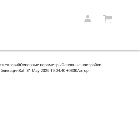
омментарийОсновные параметрыОсновные настройки
икацииSat, 31 May 2025 19:04:40 +0300Автор