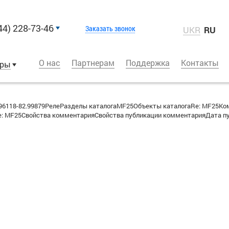
44) 228-73-46
Заказать звонок
UKR
RU
О нас
Партнерам
Поддержка
Контакты
оры
6118-82.99879РелеРазделы каталогаMF25Объекты каталогаRe: MF25К
: MF25Свойства комментарияСвойства публикации комментарияДата публ