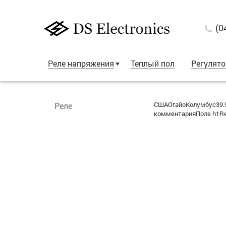
(0
Реле напряжения
Теплый пол
Регулят
СШАОгайоКолумбус39.9
Реле
комментарияПоле h1Re