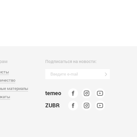
рам
Подписаться на новости:
листы
ичество
ные материалы
terneo
икаты
ZUBR