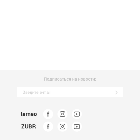
Подписаться на новости:
terneo
ZUBR