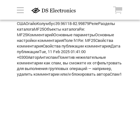
СШАОгайоКолумбус39.96118-82.99879РелеРазделы
каталогаMF25Объекты каталогаRe:
MF25КомментарийОсновные параметрыОсновные
настройки комментарияПоле h1Re: MF25Свойства
комментарияСвойства публикации комментарияДата
публикацииTue, 11 Feb 2025 01:41:00
+0300АвторАнтиспамПометив нежелательные
комментарии как спам, вы сможете их отфильтровать
для выполнения групповых операций — например,
удалить комментарии или/и блокировать автораСпам1