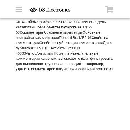
СШАОгайоКолумбус39.96118-82.99879РелеРазделы
каталогаMF2-63Объекты каталогаRe: MF2-
63КомментарийОсновные параметрыОсновные
настройки комментарияПоле h1Re: MF2-63Свойства
комментарияСвойства публикации комментарияДата
публикацииThu, 13 Nov 2025 17:09:00
+0300АвторАнтиспамПометив нежелательные
комментарии как спам, вы сможете их отфильтровать
для выполнения групповых операций — например,
удалить комментарии или/и блокировать автораСпам1