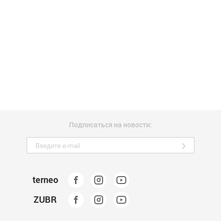
Подписаться на новости:
terneo
ZUBR