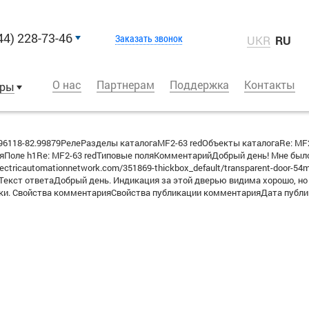
44) 228-73-46
Заказать звонок
UKR
RU
О нас
Партнерам
Поддержка
Контакты
оры
6118-82.99879РелеРазделы каталогаMF2-63 redОбъекты каталогаRe: M
Поле h1Re: MF2-63 redТиповые поляКомментарийДобрый день! Мне было 
ectricautomationnetwork.com/351869-thickbox_default/transparent-door-54
0Текст ответаДобрый день. Индикация за этой дверью видима хорошо, но
ки. Свойства комментарияСвойства публикации комментарияДата публика