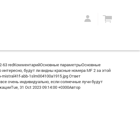
F2-63 redКомментарийОсновные параметрыОсновные
интересно, будут ли видны красные номера MF 2 за этой
m-mistral41f-abb-1slm004100a1915.jpg Ответ
 все очень индивидуально, если солнечные лучи будут
цииTue, 31 Oct 2023 09:14:00 +0300Автор