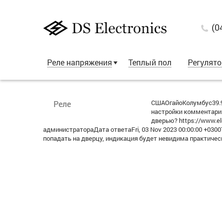
(0
Реле напряжения
Теплый пол
Регулят
СШАОгайоКолумбус39.9
Реле
настройки комментария
дверью? https://www.el
администратораДата ответаFri, 03 Nov 2023 00:00:00 +030
попадать на дверцу, индикация будет невидима практичес