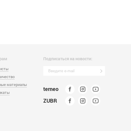
рам
Подписаться на новости:
листы
ичество
ные материалы
terneo
икаты
ZUBR