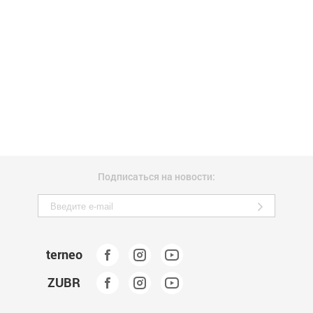
Подписаться на новости:
terneo
ZUBR