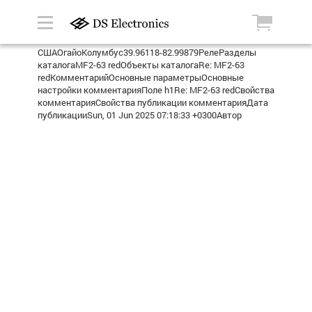
СШАОгайоКолумбус39.96118-82.99879РелеРазделы
каталогаMF2-63 redОбъекты каталогаRe: MF2-63
redКомментарийОсновные параметрыОсновные
настройки комментарияПоле h1Re: MF2-63 redСвойства
комментарияСвойства публикации комментарияДата
публикацииSun, 01 Jun 2025 07:18:33 +0300Автор