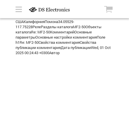
СШАКалифорнияПомона34.05529-
117.75228РелеРазделы каталогаMF2-50Объекты
каталогаRe: MF2-50КомментарийОсновные
параметрыОсновные настройки комментарияПоле
h1Re: MF2-50Свойства комментарияСвойства
публикации комментарияДата публикацииWed, 01 Oct
2025 00:24:43 +0300Автор