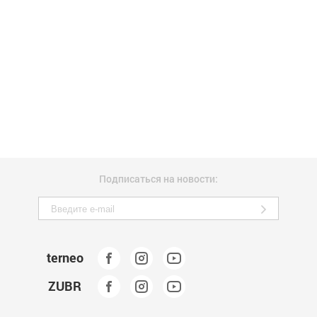
Подписаться на новости:
terneo
ZUBR