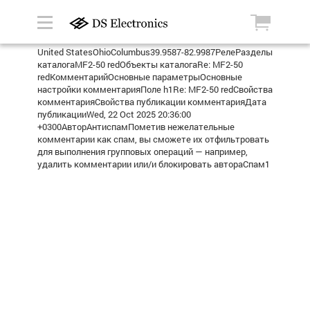
United StatesOhioColumbus39.9587-82.9987РелеРазделы
каталогаMF2-50 redОбъекты каталогаRe: MF2-50
redКомментарийОсновные параметрыОсновные
настройки комментарияПоле h1Re: MF2-50 redСвойства
комментарияСвойства публикации комментарияДата
публикацииWed, 22 Oct 2025 20:36:00
+0300АвторАнтиспамПометив нежелательные
комментарии как спам, вы сможете их отфильтровать
для выполнения групповых операций — например,
удалить комментарии или/и блокировать автораСпам1