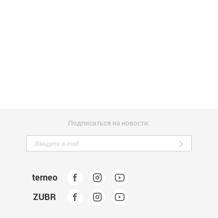
Подписаться на новости:
terneo
ZUBR