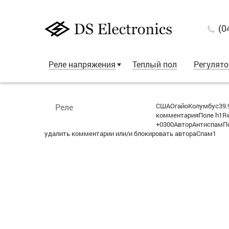
(0
Реле напряжения
Теплый пол
Регулят
СШАОгайоКолумбус39.9
Реле
комментарияПоле h1Re:
+0300АвторАнтиспамПо
удалить комментарии или/и блокировать автораСпам1