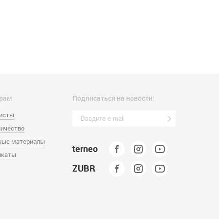
рам
Подписаться на новости:
листы
ичество
ные материалы
terneo
икаты
ZUBR