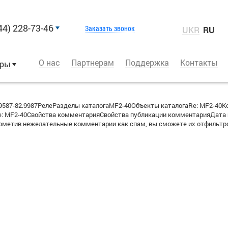
44) 228-73-46
Заказать звонок
UKR
RU
О нас
Партнерам
Поддержка
Контакты
оры
587-82.9987РелеРазделы каталогаMF2-40Объекты каталогаRe: MF2-40
 MF2-40Свойства комментарияСвойства публикации комментарияДата пуб
метив нежелательные комментарии как спам, вы сможете их отфильтро