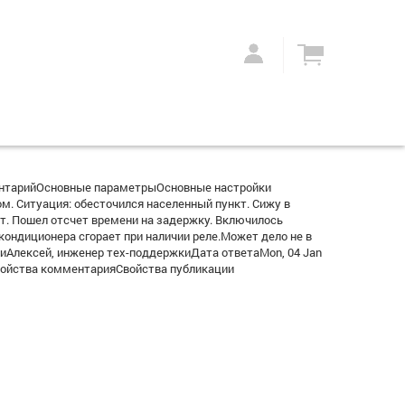
ентарийОсновные параметрыОсновные настройки
. Ситуация: обесточился населенный пункт. Сижу в
ет. Пошел отсчет времени на задержку. Включилось
 кондиционера сгорает при наличии реле.Может дело не в
ииАлексей, инженер тех-поддержкиДата ответаMon, 04 Jan
/.Свойства комментарияСвойства публикации