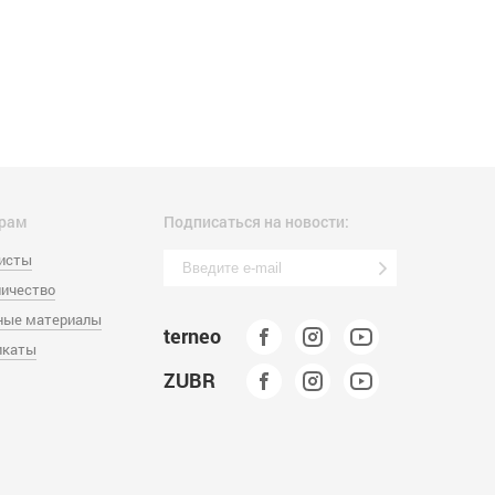
рам
Подписаться на новости:
листы
ичество
ные материалы
terneo
икаты
ZUBR