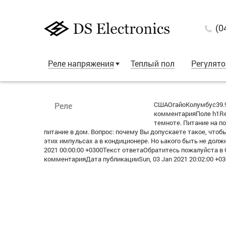
(0
Реле напряжения
Теплый пол
Регулят
СШАОгайоКолумбус39.9
Реле
комментарияПоле h1Re:
темноте. Питание на п
питание в дом. Вопрос: почему Вы допускаете такое, чтоб
этих импульсах а в кондиционере. Но ьакого быть не дол
2021 00:00:00 +0300Текст ответаОбратитесь пожалуйста в С
комментарияДата публикацииSun, 03 Jan 2021 20:02:00 +0