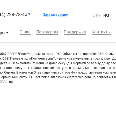
44) 228-73-46
Заказать звонок
UKR
RU
О нас
Партнерам
Поддержка
Контакты
оры
587-82.9987РелеРазделы каталогаD63tОбъекты каталогаRe: D63tКомм
 D63tТиповые поляКомментарийТри реле установленны в трех фазах. Дом
одстанции включили. У меня на долю секунды моргнул по всему дому св
ы на долю секунды питание все же поступило в дом. У меня вторая плата
жно. Сергей. Васильков.Ответ администратораИмя представителя компан
ервисный центр DS Electronics: https://ds-electronics.com.ua/contacts
300Автор