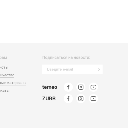
рам
Подписаться на новости:
листы
ичество
ные материалы
terneo
икаты
ZUBR