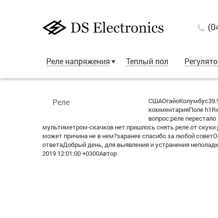
(0
Реле напряжения
Теплый пол
Регулят
СШАОгайоКолумбус39.9
Реле
комментарияПоле h1Re:
вопрос:реле перестало
мультиметром-скачков нет.пришлось снять реле.от скуки р
может причина не в нем?заранее спасибо за любой советО
ответаДобрый день, для выявления и устранения неполад
2019 12:01:00 +0300Автор