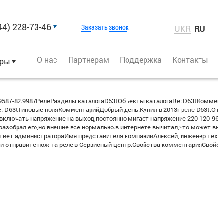
44) 228-73-46
Заказать звонок
UKR
RU
О нас
Партнерам
Поддержка
Контакты
оры
587-82.9987РелеРазделы каталогаD63tОбъекты каталогаRe: D63tКомм
 D63tТиповые поляКомментарийДобрый день.Купил в 2013г реле D63t.Отр
 включать напряжение на выход,постоянно мигает напряжение 220-120-96-
азобрал его,но внешне все нормально.в интернете вычитал,что может вы
твет администратораИмя представителя компанииАлексей, инженер тех-п
ки отправите пож-та реле в Сервисный центр.Свойства комментарияСвой