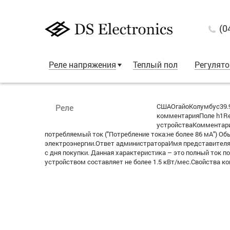
(0
Реле напряжения
Теплый пол
Регулят
СШАОгайоКолумбус39.9
Реле
комментарияПоле h1Re
устройстваКомментари
потребляемый ток ("Потребление тока:не более 86 мА") Об
электроэнергии.Ответ администратораИмя представителя к
с дня покупки. Данная характеристика – это полный ток 
устройством составляет не более 1.5 кВт/мес.Свойства к