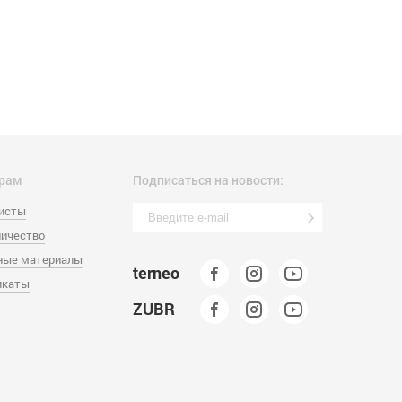
рам
Подписаться на новости:
листы
ичество
ные материалы
terneo
икаты
ZUBR