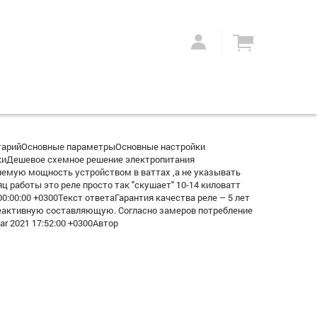
тарийОсновные параметрыОсновные настройки
иДешевое схемное решение электропитания
емую мощность устройством в ваттах ,а не указывать
ц работы это реле просто так "скушает" 10-14 киловатт
:00:00 +0300Текст ответаГарантия качества реле – 5 лет
 реактивную составляющую. Согласно замеров потребление
 2021 17:52:00 +0300Автор