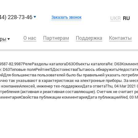
44) 228-73-46
Заказать звонок
UKR
RU
О нас
Партнерам
Поддержка
Контакты
оры
587-82.9987РелеРазделы каталогаD63Объекты каталогаRe: D63Коммен
: D63Типовые поляРейтинг5ДостоинстваПытаюсь обнаружитьНедостатк
йДля большинства пользователей было бы правильней указать потребля
ычно так указывают в характеристиках на электронные приборы. За меся
омпанииАлексей, инженер тех-поддержкиДата ответаThu, 04 Mar 2021 00
потребления (активная и реактивная составляющие). Счетчик не считает
омментарияСвойства публикации комментарияДата публикацииWed, 03 Mar