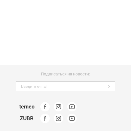
Подписаться на новости:
terneo
ZUBR