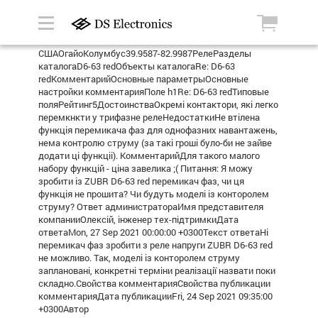
СШАОгайоКолумбус39.9587-82.9987РелеРазделы
каталогаD6-63 redОбъекты каталогаRe: D6-63
redКомментарийОсновные параметрыОсновные
настройки комментарияПоле h1Re: D6-63 redТиповые
поляРейтинг5ДостоинстваОкремi контактори, якi легко
перемкнкти у трифазне релеНедостаткиНе втiлена
функцiя перемикача фаз для однофазних навантажень,
нема контролю струму (за такi грошi було-би не зайве
додати цi функцii). КомментарийДля такого малого
набору функцiй - цiна завелика ;( Питання: Я можу
зробити iз ZUBR D6-63 red перемикач фаз, чи ця
функцiя не прошита? Чи будуть моделi iз конторолем
струму? Ответ администратораИмя представителя
компанииОлексій, інженер тех-підтримкиДата
ответаMon, 27 Sep 2021 00:00:00 +0300Текст ответаНі
перемикач фаз зробити з реле напруги ZUBR D6-63 red
не можливо. Так, моделi iз конторолем струму
заплановані, конкретні терміни реалізації назвати поки
складно.Свойства комментарияСвойства публикации
комментарияДата публикацииFri, 24 Sep 2021 09:35:00
+0300Автор