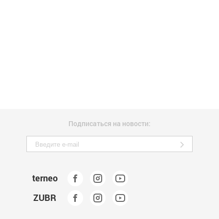
Подписаться на новости:
terneo
ZUBR