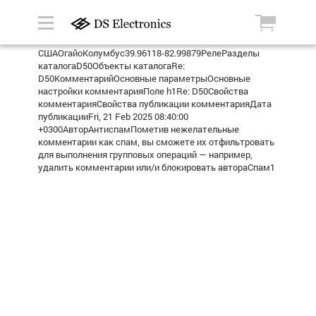
СШАОгайоКолумбус39.96118-82.99879РелеРазделы
каталогаD50Объекты каталогаRe:
D50КомментарийОсновные параметрыОсновные
настройки комментарияПоле h1Re: D50Свойства
комментарияСвойства публикации комментарияДата
публикацииFri, 21 Feb 2025 08:40:00
+0300АвторАнтиспамПометив нежелательные
комментарии как спам, вы сможете их отфильтровать
для выполнения групповых операций — например,
удалить комментарии или/и блокировать автораСпам1