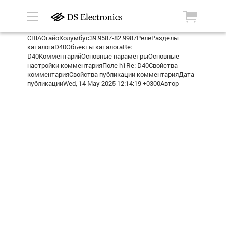
СШАОгайоКолумбус39.9587-82.9987РелеРазделы
каталогаD40Объекты каталогаRe:
D40КомментарийОсновные параметрыОсновные
настройки комментарияПоле h1Re: D40Свойства
комментарияСвойства публикации комментарияДата
публикацииWed, 14 May 2025 12:14:19 +0300Автор