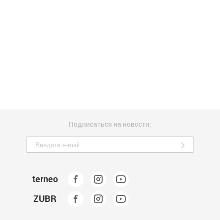
Подписаться на новости:
terneo
ZUBR