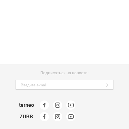
Подписаться на новости:
terneo
ZUBR