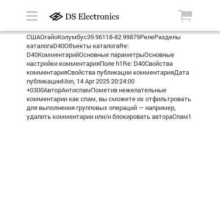
СШАОгайоКолумбус39.96118-82.99879РелеРазделы
каталогаD40Объекты каталогаRe:
D40КомментарийОсновные параметрыОсновные
настройки комментарияПоле h1Re: D40Свойства
комментарияСвойства публикации комментарияДата
публикацииMon, 14 Apr 2025 20:24:00
+0300АвторАнтиспамПометив нежелательные
комментарии как спам, вы сможете их отфильтровать
для выполнения групповых операций — например,
удалить комментарии или/и блокировать автораСпам1