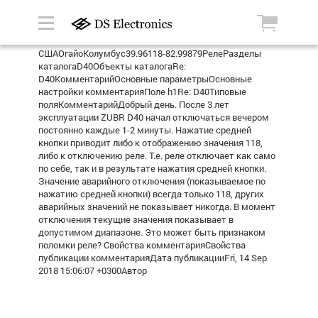
СШАОгайоКолумбус39.96118-82.99879РелеРазделы
каталогаD40Объекты каталогаRe:
D40КомментарийОсновные параметрыОсновные
настройки комментарияПоле h1Re: D40Типовые
поляКомментарийДобрый день. После 3 лет
эксплуатации ZUBR D40 начал отключаться вечером
постоянно каждые 1-2 минуты. Нажатие средней
кнопки приводит либо к отображению значения 118,
либо к отключению реле. Т.е. реле отключает как само
по себе, так и в результате нажатия средней кнопки.
Значение аварийного отключения (показываемое по
нажатию средней кнопки) всегда только 118, других
аварийных значений не показывает никогда. В момент
отключения текущие значения показывает в
допустимом диапазоне. Это может быть признаком
поломки реле? Свойства комментарияСвойства
публикации комментарияДата публикацииFri, 14 Sep
2018 15:06:07 +0300Автор