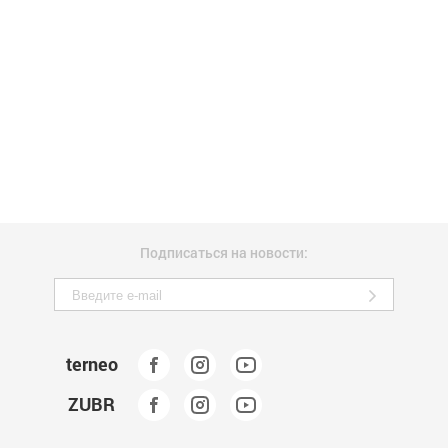
Подписаться на новости:
terneo
ZUBR