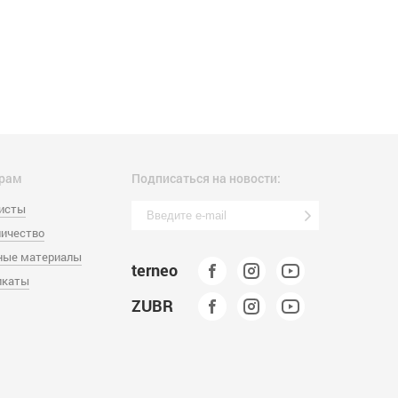
рам
Подписаться на новости:
листы
ичество
ные материалы
terneo
икаты
ZUBR