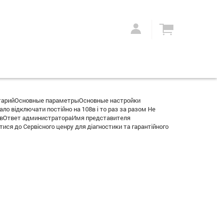
тарийОсновные параметрыОсновные настройки
о відключати постійно на 108в і то раз за разом Не
290вОтвет администратораИмя представителя
ся до Сервісного ценру для діагностики та гарантійного