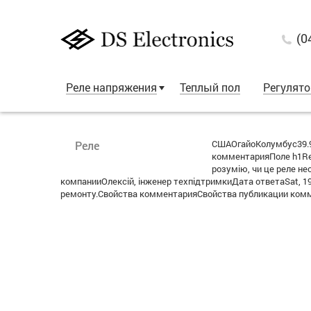
(0
Реле напряжения
Теплый пол
Регулят
СШАОгайоКолумбус39.9
Реле
комментарияПоле h1Re:
розумію, чи це реле н
компанииОлексій, інженер техпідтримкиДата ответаSat, 19
ремонту.Свойства комментарияСвойства публикации комме