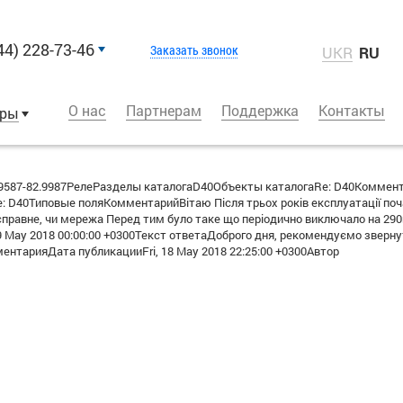
44) 228-73-46
Заказать звонок
UKR
RU
О нас
Партнерам
Поддержка
Контакты
оры
587-82.9987РелеРазделы каталогаD40Объекты каталогаRe: D40Коммен
 D40Типовые поляКомментарийВітаю Після трьох років експлуатації почал
есправне, чи мережа Перед тим було таке що періодично виключало на 
 May 2018 00:00:00 +0300Текст ответаДоброго дня, рекомендуємо звернути
нтарияДата публикацииFri, 18 May 2018 22:25:00 +0300Автор