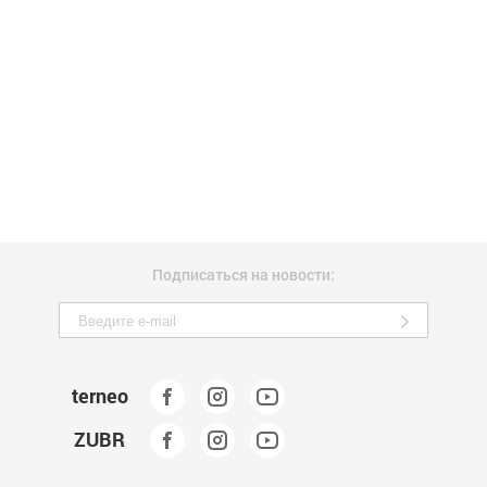
Подписаться на новости:
terneo
ZUBR