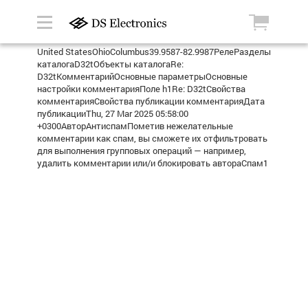
United StatesOhioColumbus39.9587-82.9987РелеРазделы
каталогаD32tОбъекты каталогаRe:
D32tКомментарийОсновные параметрыОсновные
настройки комментарияПоле h1Re: D32tСвойства
комментарияСвойства публикации комментарияДата
публикацииThu, 27 Mar 2025 05:58:00
+0300АвторАнтиспамПометив нежелательные
комментарии как спам, вы сможете их отфильтровать
для выполнения групповых операций — например,
удалить комментарии или/и блокировать автораСпам1