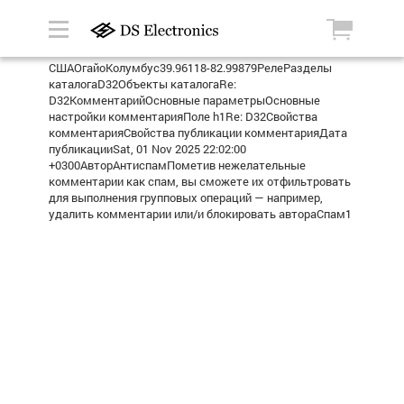
СШАОгайоКолумбус39.96118-82.99879РелеРазделы
каталогаD32Объекты каталогаRe:
D32КомментарийОсновные параметрыОсновные
настройки комментарияПоле h1Re: D32Свойства
комментарияСвойства публикации комментарияДата
публикацииSat, 01 Nov 2025 22:02:00
+0300АвторАнтиспамПометив нежелательные
комментарии как спам, вы сможете их отфильтровать
для выполнения групповых операций — например,
удалить комментарии или/и блокировать автораСпам1