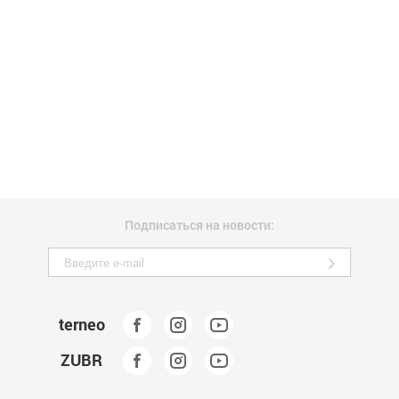
Подписаться на новости:
terneo
ZUBR