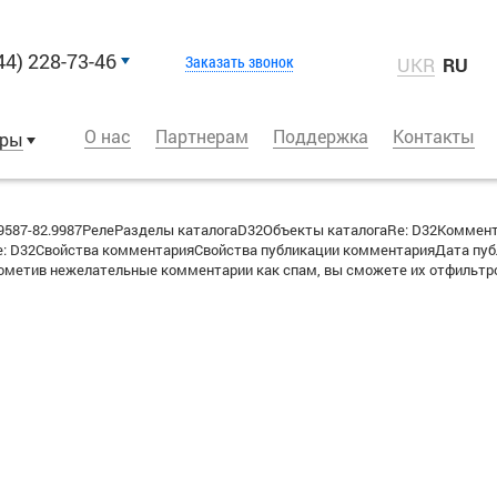
44) 228-73-46
Заказать звонок
UKR
RU
О нас
Партнерам
Поддержка
Контакты
оры
587-82.9987РелеРазделы каталогаD32Объекты каталогаRe: D32Коммен
 D32Свойства комментарияСвойства публикации комментарияДата публи
метив нежелательные комментарии как спам, вы сможете их отфильтро