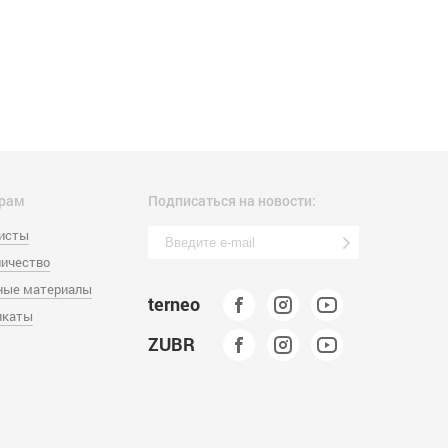
рам
Подписаться на новости:
листы
ичество
ные материалы
terneo
икаты
ZUBR