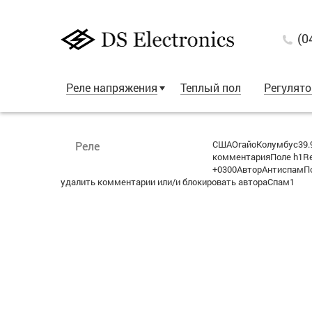
(0
Реле напряжения
Теплый пол
Регулят
СШАОгайоКолумбус39.9
Реле
комментарияПоле h1Re:
+0300АвторАнтиспамПо
удалить комментарии или/и блокировать автораСпам1