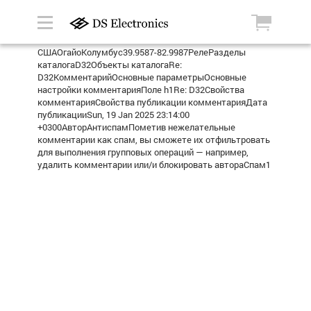
СШАОгайоКолумбус39.9587-82.9987РелеРазделы
каталогаD32Объекты каталогаRe:
D32КомментарийОсновные параметрыОсновные
настройки комментарияПоле h1Re: D32Свойства
комментарияСвойства публикации комментарияДата
публикацииSun, 19 Jan 2025 23:14:00
+0300АвторАнтиспамПометив нежелательные
комментарии как спам, вы сможете их отфильтровать
для выполнения групповых операций — например,
удалить комментарии или/и блокировать автораСпам1