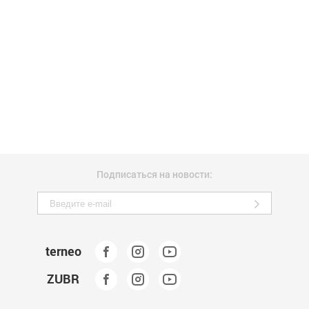
Подписаться на новости:
terneo
ZUBR