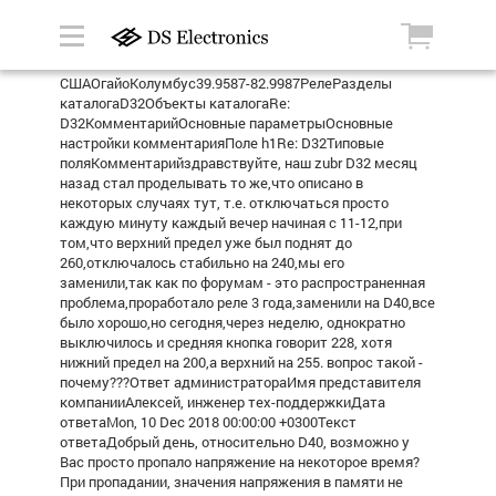
СШАОгайоКолумбус39.9587-82.9987РелеРазделы
каталогаD32Объекты каталогаRe:
D32КомментарийОсновные параметрыОсновные
настройки комментарияПоле h1Re: D32Типовые
поляКомментарийздравствуйте, наш zubr D32 месяц
назад стал проделывать то же,что описано в
некоторых случаях тут, т.е. отключаться просто
каждую минуту каждый вечер начиная с 11-12,при
том,что верхний предел уже был поднят до
260,отключалось стабильно на 240,мы его
заменили,так как по форумам - это распространенная
проблема,проработало реле 3 года,заменили на D40,все
было хорошо,но сегодня,через неделю, однократно
выключилось и средняя кнопка говорит 228, хотя
нижний предел на 200,а верхний на 255. вопрос такой -
почему???Ответ администратораИмя представителя
компанииАлексей, инженер тех-поддержкиДата
ответаMon, 10 Dec 2018 00:00:00 +0300Текст
ответаДобрый день, относительно D40, возможно у
Вас просто пропало напряжение на некоторое время?
При пропадании, значения напряжения в памяти не